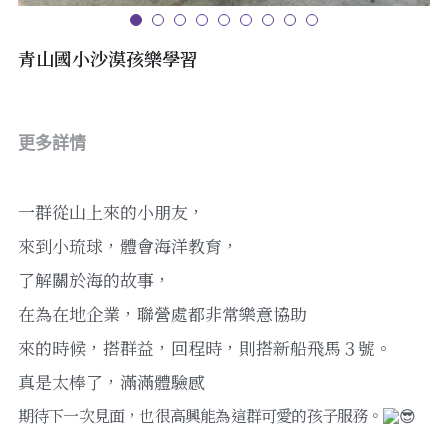
搜索
青山國小沙漠孩樂學習
EN
(+886)088325806
EN
更多詳情
tungliuline.service@gmail.com
繁體中文
一群從山上來的小朋友，
來到小琉球，體會海洋教育，
了解關於海的故事，
LINE consultation
在為在地企業，聯營處都非常樂意協助
來的時候，搭群益，回程時，則搭新船飛馬３號。
真是太棒了，滿滿體驗感
期待下一次見面，也很高興能為這群可愛的孩子服務。