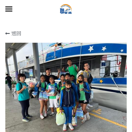
Home
返回
About us
Introduction to Transport Ships
About us
About Tungliuline
Fare Overview
Milestones
Booking
Ferry Schedule
Standard form contract
Corporate Social Responsibilit
Fares and Types
NEWS
珍愛琉球友善海洋工作計畫
Contact Us
More Info