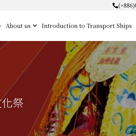
(+886)
(+886)
e
About us
Introduction to Transport Ships
文化祭