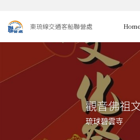
東琉線交通客船聯營處
Hom
觀音佛祖
琉球碧雲寺